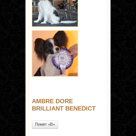
AMBRE DORE
BRILLIANT BENEDICT
Помёт »B»