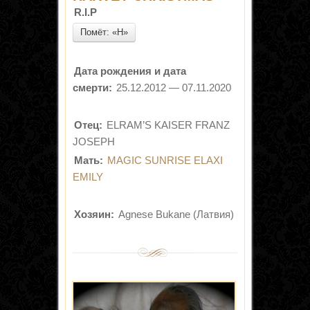
R.I.P
Помёт: «H»
Дата рождения и дата
смерти:
25.12.2012 — 07.11.2020
Отец:
ELRAM’S KAISER FRANZ
JOSEPH
Мать:
MAGIC SUNRISE ELAXI
EMILY
Хозяин:
Agnese Bukane (Латвия)