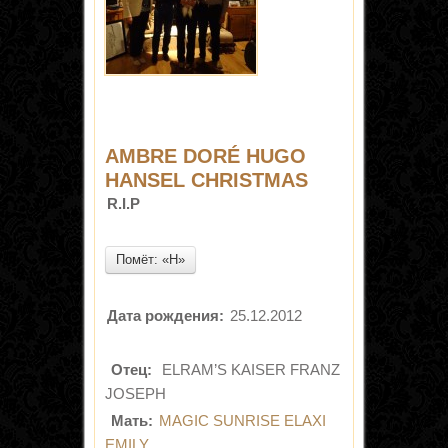
AMBRE DORÉ HUGO
HANSEL CHRISTMAS
R.I.P
Помёт: «H»
Дата рождения:
25.12.2012
Отец:
ELRAM’S KAISER FRANZ
JOSEPH
Мать:
MAGIC SUNRISE ELAXI
EMILY