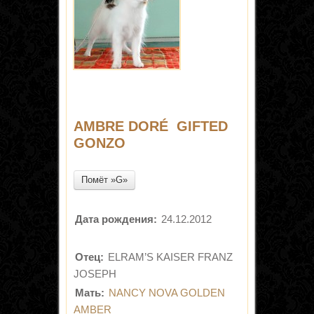
AMBRE DORÉ GIFTED
GONZO
Помёт »G»
Дата рождения:
24.12.2012
Отец:
ELRAM’S KAISER FRANZ
JOSEPH
Мать:
NANCY NOVA GOLDEN
AMBER