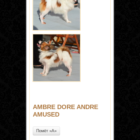
AMBRE DORE ANDRE
AMUSED
Помёт »A»