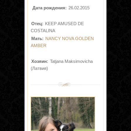
Дата рождения:
26.02.2015
Отец:
KEEP AMUSED DE
COSTALINA
Мать:
NANCY NOVA GOLDEN
AMBER
Хозяин:
Tatjana Maksimovicha
(Латвия)