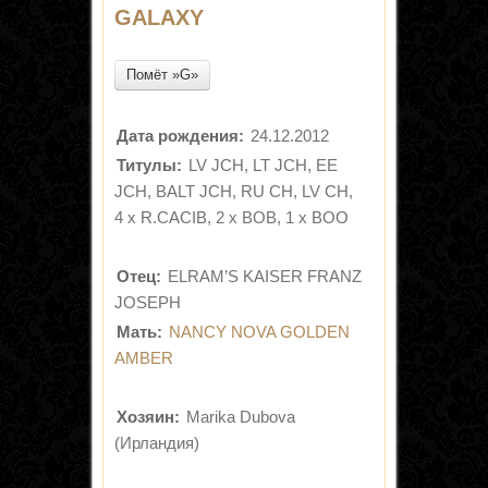
GALAXY
Помёт »G»
Дата рождения:
24.12.2012
Титулы:
LV JCH, LT JCH, EE
JCH, BALT JCH, RU CH, LV CH,
4 x R.CACIB, 2 x BOB, 1 x BOO
Отец:
ELRAM’S KAISER FRANZ
JOSEPH
Мать:
NANCY NOVA GOLDEN
AMBER
Хозяин:
Marika Dubova
(Ирландия)