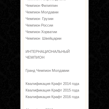
Чемпион Филиппин
Чемпион Молдавии
Чемпион Грузии
Чемпион России
Чемпион Хорватии
Чемпион Швейцарии
ИНТЕРНАЦИОНАЛЬНЫЙ
ЧЕМПИОН
Гранд Чемпион Молдавии
Квалификация Крафт 2014 года
Квалификация Крафт 2015 года
Квалификация Крафт 2016 года