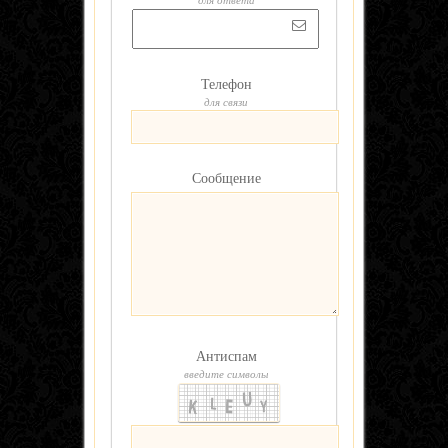
для ответа
Телефон
для связи
Сообщение
Антиспам
введите символы