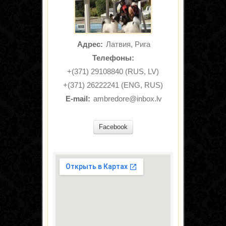
Адрес:
Латвия, Рига
Телефоны:
+(371) 29108840 (RUS, LV)
+(371) 26222241 (ENG, RUS)
E‐mail:
ambredore@inbox.lv
Facebook